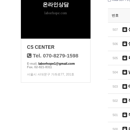
온라인상담
laborhope.com
번호
507
506
CS CENTER
Tel. 070-8279-1598
505
E-mail.
laborhope1@gmail.com
Fax. 02-821-8311
504
서울시 서대문구 가좌로77, 201호
503
502
501
500