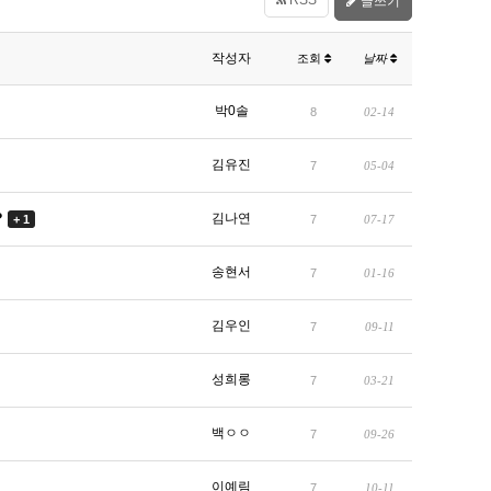
RSS
글쓰기
작성자
조회
날짜
박0솔
8
02-14
김유진
7
05-04
?
김나연
7
07-17
+ 1
송현서
7
01-16
김우인
7
09-11
성희롱
7
03-21
백ㅇㅇ
7
09-26
이예림
7
10-11