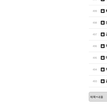
499
498
497
496
495
494
493