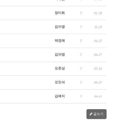
정미희
7
01-28
김이명
7
11-10
박정애
7
04-22
김아영
7
04-27
오준성
7
05-16
오인석
7
06-27
김예지
7
04-11
글쓰기