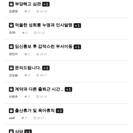
부당해고 심판
+ 1
김원영
5
04-18
억울한 성희롱 누명과 인사발령
+ 1
조00
5
01-14
임신통보 후 갑작스런 부서이동
+ 1
양민아
5
04-20
문의드립니다.
+ 1
안보람
5
08-17
계약과 다른 출퇴근 시간 ..
+ 1
이희주
5
01-18
출산휴가 및 육아휴직
+ 1
asdf
5
08-17
상담
+ 1