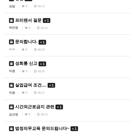
상담
5
04-12
프리랜서 질문
+ 1
박진명
5
04-22
문의합니다.
+ 1
ㅇㅇ
5
08-20
성희롱 신고
+ 1
익명
5
04-20
실업급여 조건....
+ 1
익명
5
08-21
시간외근로금지 관련
+ 1
김선영
5
08-23
법정의무교육 문의드립니다~
+ 1