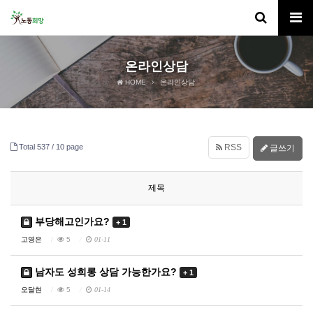
온라인상담
HOME
온라인상담
Total 537 /
10 page
RSS
글쓰기
제목
부당해고인가요?
+ 1
고영은
5
01-11
남자도 성희롱 상담 가능한가요?
+ 1
오달현
5
01-14