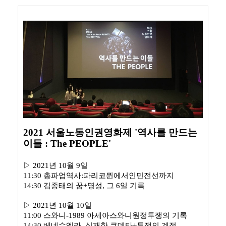
2021 서울노동인권영화제 '역사를 만드는
이들 : The PEOPLE'
▷
2021년 10월 9일
11:30 총파업역사:파리코뮌에서인민전선까지
14:30 김종태의 꿈+명성, 그 6일 기록
▷
2021년 10월 10일
11:00 스와니-1989 아세아스와니원정투쟁의 기록
14:30 베네수엘라, 실패한 쿠데타+투쟁의 계절